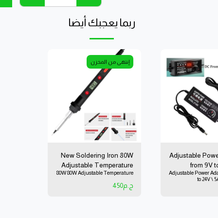
ربما يعجبك أيضا
إنتهى من المخزن
New Soldering Iron 80W
Adjustable Powe
Adjustable Temperature
from 9V t
80W 80W Adjustable Temperature
Adjustable Power Ada
Output Temperature
V
to 2
200'C-450'C
ج.م
450