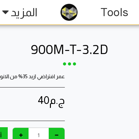
Tools
المزيد
900M-T-3.2D
عمر افتراضي ازيد 35% من الانواع الاخرى
ج.م
40
أ