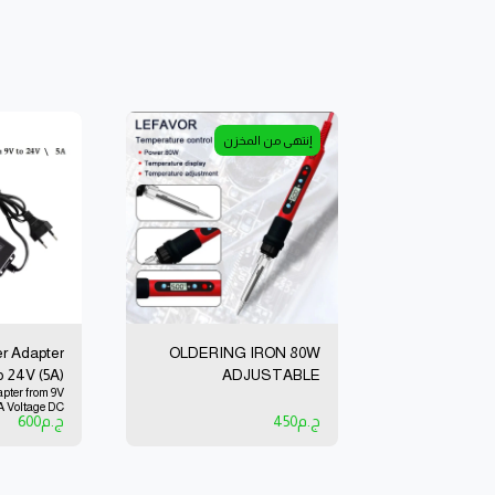
إنتهى من المخزن
r Adapter
OLDERING IRON 80W
o 24V (5A)
ADJUSTABLE
pter from 9V
oltage DC
TEMPERATURE
4V \ 5A Voltage DC
OUTPUT
ج.م
450
ج.م
600
TEMPERATURE 200'C-
450'C