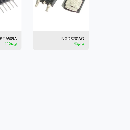
STA509A
NGD8201AG
ج.م
45
ج.م
145