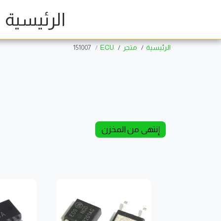
الرئيسية
الرئيسية
متجر
ECU
151007
إنتهى من المخزن