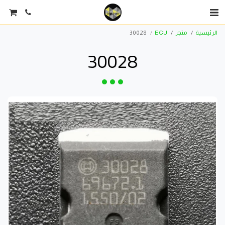
الرئيسية
متجر
ECU
30028
30028