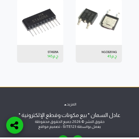
STA509A
NGD8201AG
ج.م
45
ج.م
145
المزيد
عادل السمان " بيع مكونات وقطع الإلكترونية "
حقوق النشر © 2026 جميع الحقوق محفوظة
يعمل بواسطة
SITE123
-
تصميم مواقع