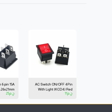
6 pin 15A
AC Switch ON/OFF 4Pin
:26x21mm
With Light (KCD4) Red
ج.م
11
ج.م
25