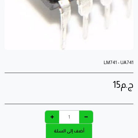
LM741 - UA741
ج.م
15
أضف إلى السلة