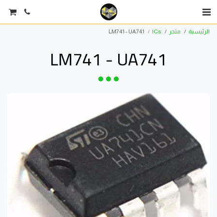
الرئيسية
متجر
ICs
LM741 - UA741
LM741 - UA741