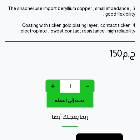
3. The shapnel use import beryllium copper , small impedance ,
4. Coating with ticken gold plating layer , contact ticken
electroplate , lowest contact resistance , high reliability .
ج.م
150
أضف إلى السلة
ربما يعجبك أيضا