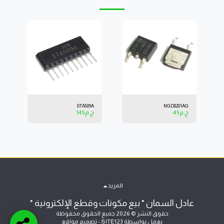
STA509A
NGD8201AG
ج.م
45
ج.م
145
المزيد
عادل السمان " بيع مكونات وقطع الإلكترونية "
حقوق النشر © 2026 جميع الحقوق محفوظة
يعمل بواسطة
SITE123
-
تصميم مواقع