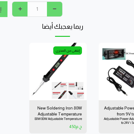
إ
ربما يعجبك أيضا
إنتهى من المخزن
New Soldering Iron 80W
Adjustable Powe
Adjustable Temperature
from 9V t
80W 80W Adjustable Temperature
Adjustable Power Ada
Output Temperature
V
to 2
200'C-450'C
ج.م
450